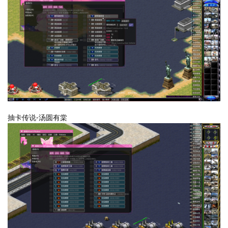
抽卡传说-汤圆有棠