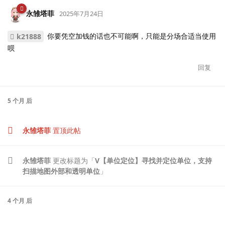
永雏塔菲
2025年7月24日
你要凭空加钱的话也不可能啊，只能是分场合适当使用
k21888
呗
回复
5 个月
后
永雏塔菲
置顶此帖
永雏塔菲
更改标题为「
V【单位定位】寻找并定位单位，支持
扫描地图外部和透明单位
」
4 个月
后