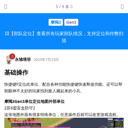
5
/
9
条
摩羯3
Gen3
III【部队定位】查看所有玩家部队情况，支持定位和作弊扫
描
永雏塔菲
2025年7月23日
基础操作
快捷键F定位此单位、配合各种功能快捷键快速释放功能。还可以帮
助眼神不太好的玩家找到敌人藏起来的小兵。
摩羯3Gen3单位定位地图外部单位
2苏6盟盲盒防守2
这张地图外面有很多特殊单位，任意操作后就可以改变游戏流程。