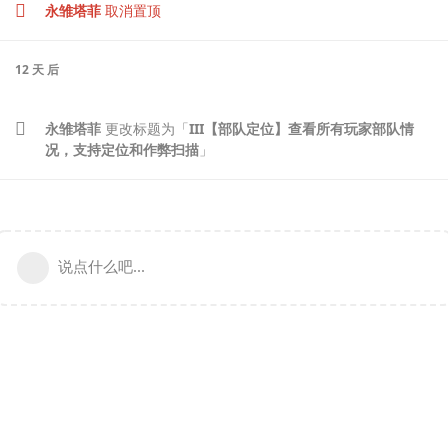
永雏塔菲
取消置顶
12 天
后
永雏塔菲
更改标题为「
III【部队定位】查看所有玩家部队情
况，支持定位和作弊扫描
」
说点什么吧...