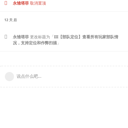
永雏塔菲
取消置顶
12 天
后
永雏塔菲
更改标题为「
III【部队定位】查看所有玩家部队情
况，支持定位和作弊扫描
」
说点什么吧...