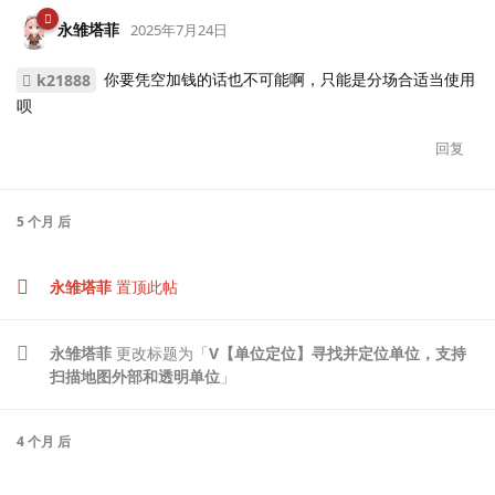
永雏塔菲
2025年7月24日
你要凭空加钱的话也不可能啊，只能是分场合适当使用
k21888
呗
回复
5 个月
后
永雏塔菲
置顶此帖
永雏塔菲
更改标题为「
V【单位定位】寻找并定位单位，支持
扫描地图外部和透明单位
」
4 个月
后