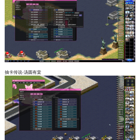
抽卡传说-汤圆有棠