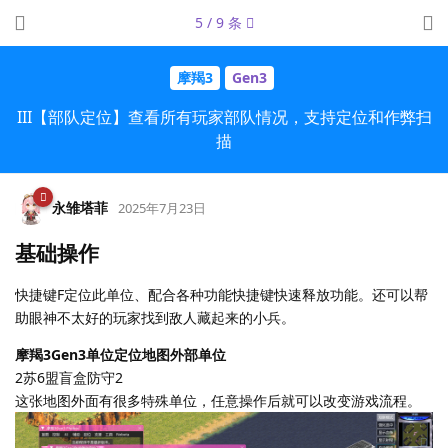
5
/
9
条
摩羯3
Gen3
III【部队定位】查看所有玩家部队情况，支持定位和作弊扫
描
永雏塔菲
2025年7月23日
基础操作
快捷键F定位此单位、配合各种功能快捷键快速释放功能。还可以帮
助眼神不太好的玩家找到敌人藏起来的小兵。
摩羯3Gen3单位定位地图外部单位
2苏6盟盲盒防守2
这张地图外面有很多特殊单位，任意操作后就可以改变游戏流程。